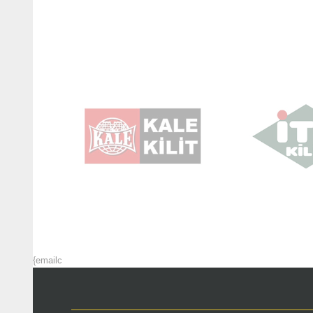
{emailc