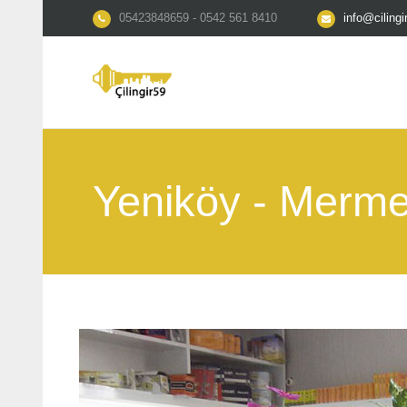
05423848659 - 0542 561 8410
info@ciling
Yeniköy - Mermer