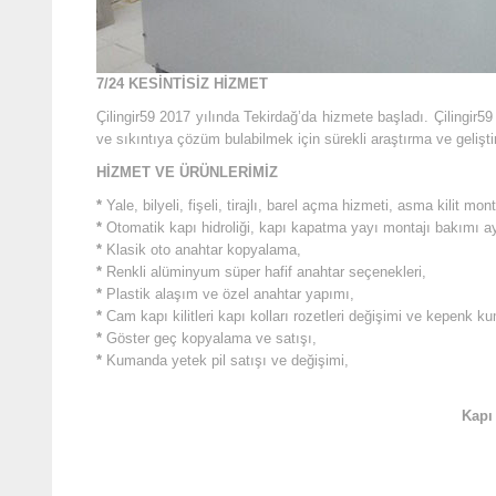
7/24 KESİNTİSİZ HİZMET
Çilingir59 2017 yılında Tekirdağ’da hizmete başladı. Çilingir5
ve sıkıntıya çözüm bulabilmek için sürekli araştırma ve gelişt
HİZMET VE ÜRÜNLERİMİZ
*
Yale, bilyeli, fişeli, tirajlı, barel açma hizmeti, asma kilit mon
*
Otomatik kapı hidroliği, kapı kapatma yayı montajı bakımı ay
*
Klasik oto anahtar kopyalama,
*
Renkli alüminyum süper hafif anahtar seçenekleri,
*
Plastik alaşım ve özel anahtar yapımı,
*
Cam kapı kilitleri kapı kolları rozetleri değişimi ve kepenk k
*
Göster geç kopyalama ve satışı,
*
Kumanda yetek pil satışı ve değişimi,
Kapı