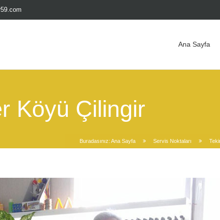
ir59.com
Ana Sayfa
 Köyü Çilingir
Buradasınız:
Ana Sayfa
Servis Noktaları
Teki