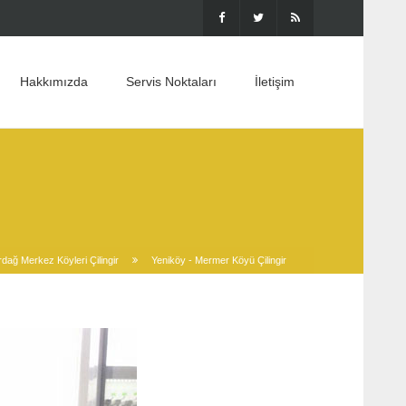
Hakkımızda
Servis Noktaları
İletişim
rdağ Merkez Köyleri Çilingir
Yeniköy - Mermer Köyü Çilingir