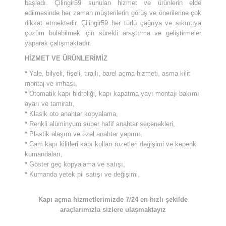
başladı. Çilingir59 sunulan hizmet ve ürünlerin elde
edilmesinde her zaman müşterilerin görüş ve önerilerine çok
dikkat etmektedir. Çilingir59 her türlü çağrıya ve sıkıntıya
çözüm bulabilmek için sürekli araştırma ve geliştirmeler
yaparak çalışmaktadır.
HİZMET VE ÜRÜNLERİMİZ
*
Yale, bilyeli, fişeli, tirajlı, barel açma hizmeti, asma kilit
montaj ve imhası,
*
Otomatik kapı hidroliği, kapı kapatma yayı montajı bakımı
ayarı ve tamiratı,
*
Klasik oto anahtar kopyalama,
*
Renkli alüminyum süper hafif anahtar seçenekleri,
*
Plastik alaşım ve özel anahtar yapımı,
*
Cam kapı kilitleri kapı kolları rozetleri değişimi ve kepenk
kumandaları,
*
Göster geç kopyalama ve satışı,
*
Kumanda yetek pil satışı ve değişimi,
Kapı açma hizmetlerimizde 7/24 en hızlı şekilde
araçlarımızla sizlere ulaşmaktayız