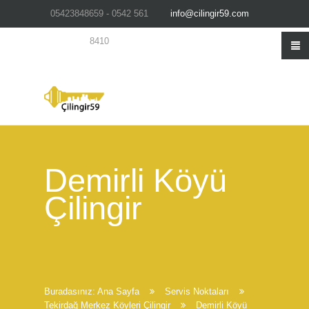
05423848659 - 0542 561
info@cilingir59.com
8410
Demirli Köyü
Çilingir
Buradasınız:
Ana Sayfa
Servis Noktaları
Tekirdağ Merkez Köyleri Çilingir
Demirli Köyü