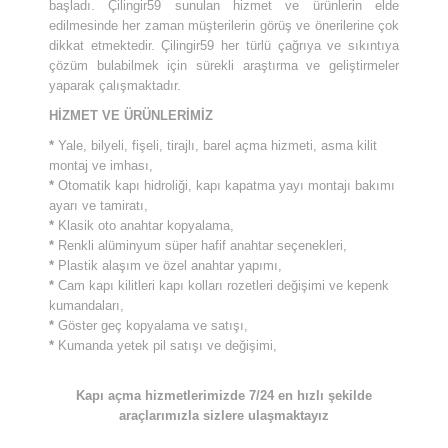
başladı. Çilingir59 sunulan hizmet ve ürünlerin elde
edilmesinde her zaman müşterilerin görüş ve önerilerine çok
dikkat etmektedir. Çilingir59 her türlü çağrıya ve sıkıntıya
çözüm bulabilmek için sürekli araştırma ve geliştirmeler
yaparak çalışmaktadır.
HİZMET VE ÜRÜNLERİMİZ
*
Yale, bilyeli, fişeli, tirajlı, barel açma hizmeti, asma kilit
montaj ve imhası,
*
Otomatik kapı hidroliği, kapı kapatma yayı montajı bakımı
ayarı ve tamiratı,
*
Klasik oto anahtar kopyalama,
*
Renkli alüminyum süper hafif anahtar seçenekleri,
*
Plastik alaşım ve özel anahtar yapımı,
*
Cam kapı kilitleri kapı kolları rozetleri değişimi ve kepenk
kumandaları,
*
Göster geç kopyalama ve satışı,
*
Kumanda yetek pil satışı ve değişimi,
Kapı açma hizmetlerimizde 7/24 en hızlı şekilde
araçlarımızla sizlere ulaşmaktayız