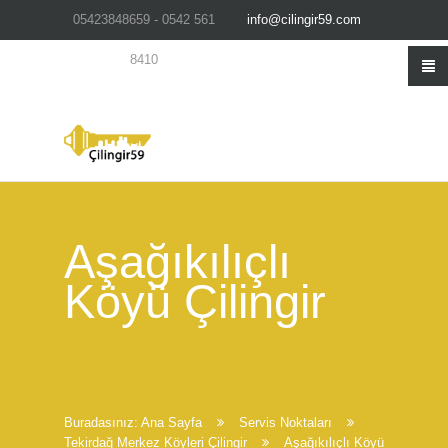
05423848659 - 0542 561
info@cilingir59.com
8410
Aşağıkılıçlı
Köyü Çilingir
Buradasınız:
Ana Sayfa
Servis Noktaları
Tekirdağ Merkez Köyleri Çilingir
Aşağıkılıçlı Köyü