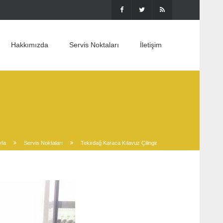
Hakkımızda
Servis Noktaları
İletişim
yfa
Servis Noktaları
Tekirdağ Karaca Kılavuz Çilingir