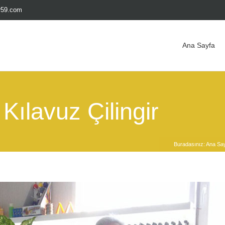
ir59.com
Ana Sayfa
Kılavuz Çilingir
Buradasınız:
Ana Sa