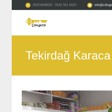
05423848659 - 0542 561 8410
info@ciling
Tekirdağ Karaca 