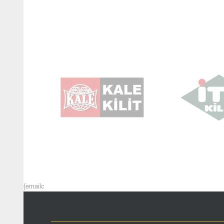
{emailc