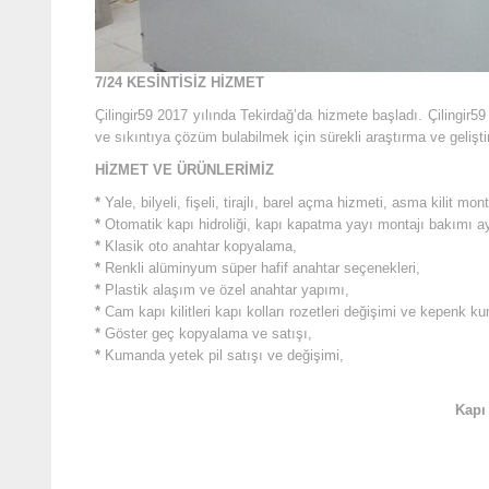
7/24 KESİNTİSİZ HİZMET
Çilingir59 2017 yılında Tekirdağ’da hizmete başladı. Çilingir5
ve sıkıntıya çözüm bulabilmek için sürekli araştırma ve gelişt
HİZMET VE ÜRÜNLERİMİZ
*
Yale, bilyeli, fişeli, tirajlı, barel açma hizmeti, asma kilit mon
*
Otomatik kapı hidroliği, kapı kapatma yayı montajı bakımı ay
*
Klasik oto anahtar kopyalama,
*
Renkli alüminyum süper hafif anahtar seçenekleri,
*
Plastik alaşım ve özel anahtar yapımı,
*
Cam kapı kilitleri kapı kolları rozetleri değişimi ve kepenk k
*
Göster geç kopyalama ve satışı,
*
Kumanda yetek pil satışı ve değişimi,
Kapı