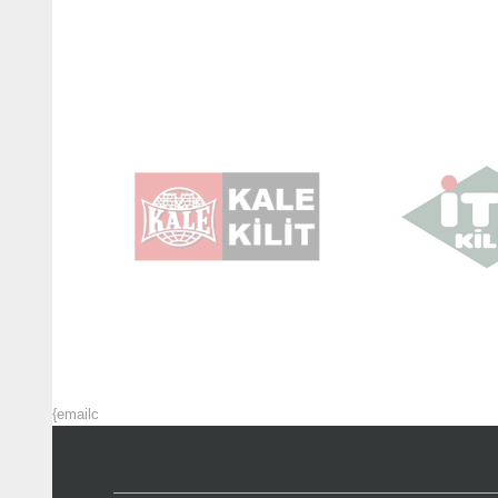
{emailc