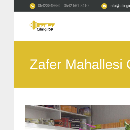
05423848659 - 0542 561 8410
info@ciling
Zafer Mahallesi Ç