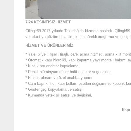
7/24 KESİNTİSİZ HİZMET
Çilingir59 2017 yılında Tekirdağ’da hizmete başladı. Çilingir5
ve sıkıntıya çözüm bulabilmek için sürekli araştırma ve gelişt
HİZMET VE ÜRÜNLERİMİZ
*
Yale, bilyeli, fişeli, tirajlı, barel açma hizmeti, asma kilit mon
*
Otomatik kapı hidroliği, kapı kapatma yayı montajı bakımı ay
*
Klasik oto anahtar kopyalama,
*
Renkli alüminyum süper hafif anahtar seçenekleri,
*
Plastik alaşım ve özel anahtar yapımı,
*
Cam kapı kilitleri kapı kolları rozetleri değişimi ve kepenk k
*
Göster geç kopyalama ve satışı,
*
Kumanda yetek pil satışı ve değişimi,
Kapı