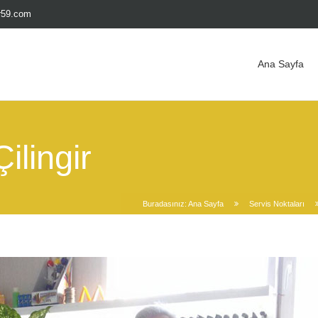
ir59.com
Ana Sayfa
ilingir
Buradasınız:
Ana Sayfa
Servis Noktaları