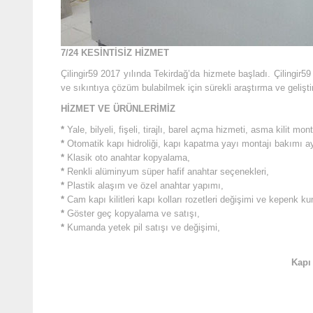
7/24 KESİNTİSİZ HİZMET
Çilingir59 2017 yılında Tekirdağ’da hizmete başladı. Çilingir5
ve sıkıntıya çözüm bulabilmek için sürekli araştırma ve gelişt
HİZMET VE ÜRÜNLERİMİZ
*
Yale, bilyeli, fişeli, tirajlı, barel açma hizmeti, asma kilit mon
*
Otomatik kapı hidroliği, kapı kapatma yayı montajı bakımı ay
*
Klasik oto anahtar kopyalama,
*
Renkli alüminyum süper hafif anahtar seçenekleri,
*
Plastik alaşım ve özel anahtar yapımı,
*
Cam kapı kilitleri kapı kolları rozetleri değişimi ve kepenk k
*
Göster geç kopyalama ve satışı,
*
Kumanda yetek pil satışı ve değişimi,
Kapı