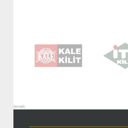
{emailc