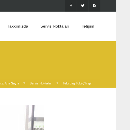
Hakkımızda
Servis Noktaları
İletişim
ız:
Ana Sayfa
Servis Noktaları
Tekirdağ Toki Çilingir