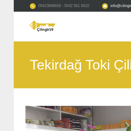
05423848659 - 0542 561 8410
info@ciling
Tekirdağ Toki Çil