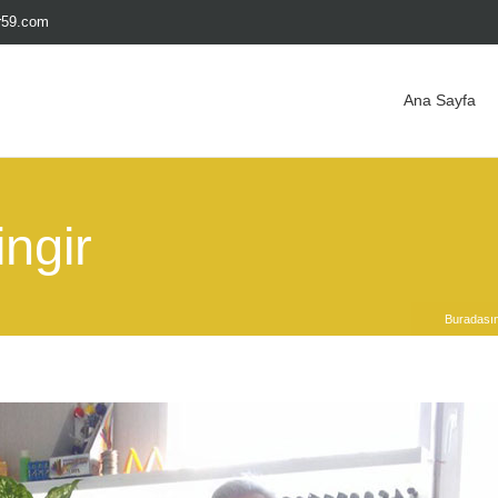
ir59.com
Ana Sayfa
ingir
Buradasın