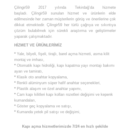
Çilingir59 2017 yılında Tekirdağ’da hizmete
başladı. Çilingir59 sunulan hizmet ve ürünlerin elde
edilmesinde her zaman müşterilerin görüş ve önerilerine çok
dikkat etmektedir. Çilingir59 her türlü çağrıya ve sıkıntıya
çözüm bulabilmek için sürekli araştırma ve geliştirmeler
yaparak çalışmaktadır.
HİZMET VE ÜRÜNLERİMİZ
*
Yale, bilyeli, fişeli, tirajlı, barel açma hizmeti, asma kilit
montaj ve imhası,
*
Otomatik kapı hidroliği, kapı kapatma yayı montajı bakımı
ayarı ve tamiratı,
*
Klasik oto anahtar kopyalama,
*
Renkli alüminyum süper hafif anahtar seçenekleri,
*
Plastik alaşım ve özel anahtar yapımı,
*
Cam kapı kilitleri kapı kolları rozetleri değişimi ve kepenk
kumandaları,
*
Göster geç kopyalama ve satışı,
*
Kumanda yetek pil satışı ve değişimi,
Kapı açma hizmetlerimizde 7/24 en hızlı şekilde