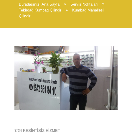
Buradasınız:
Ana Sayfa
Servis Noktaları
Tekirdağ Kumbağ Çilingir
Kumbağ Mahallesi
Çilingir
7/24 KESİNTİSİZ HİZMET