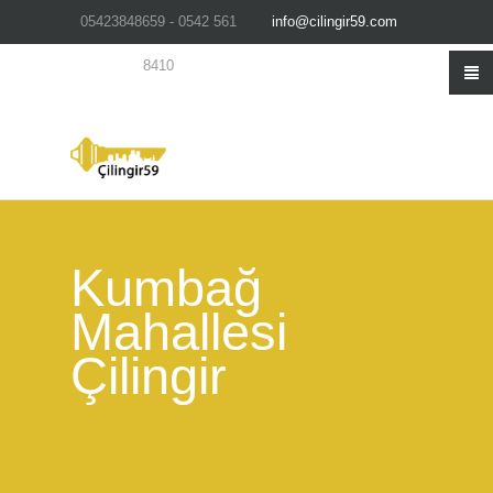
05423848659 - 0542 561
info@cilingir59.com
8410
Kumbağ
Mahallesi
Çilingir